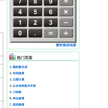
暂时保存结果
ｘ
热门页面
1.
随机数生成
＿
2.
时间换算
3.
日期计算
ネ
4.
从全角转换为半角
ペ
5.
力转换
6.
单位换算
7.
面积换算