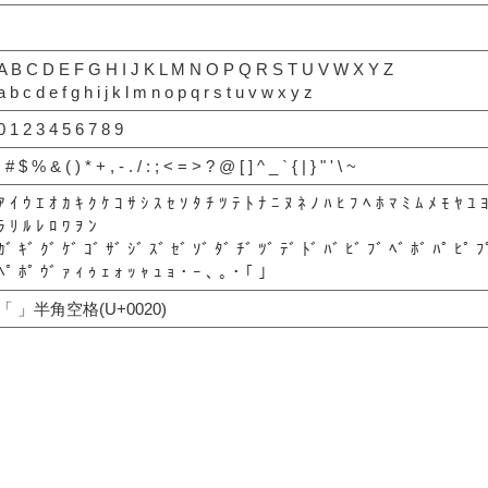
A B C D E F G H I J K L M N O P Q R S T U V W X Y Z
a b c d e f g h i j k l m n o p q r s t u v w x y z
0 1 2 3 4 5 6 7 8 9
! # $ % & ( ) * + , - . / : ; < = > ? @ [ ] ^ _ ` { | } " ' \ ~
ｱ ｲ ｳ ｴ ｵ ｶ ｷ ｸ ｹ ｺ ｻ ｼ ｽ ｾ ｿ ﾀ ﾁ ﾂ ﾃ ﾄ ﾅ ﾆ ﾇ ﾈ ﾉ ﾊ ﾋ ﾌ ﾍ ﾎ ﾏ ﾐ ﾑ ﾒ ﾓ ﾔ ﾕ 
ﾗ ﾘ ﾙ ﾚ ﾛ ﾜ ｦ ﾝ
ｶﾞ ｷﾞ ｸﾞ ｹﾞ ｺﾞ ｻﾞ ｼﾞ ｽﾞ ｾﾞ ｿﾞ ﾀﾞ ﾁﾞ ﾂﾞ ﾃﾞ ﾄﾞ ﾊﾞ ﾋﾞ ﾌﾞ ﾍﾞ ﾎﾞ ﾊﾟ ﾋﾟ ﾌ
ﾍﾟ ﾎﾟ ｳﾞ ｧ ｨ ｩ ｪ ｫ ｯ ｬ ｭ ｮ ･ ｰ ､ ｡ ･ ｢ ｣
「 」半角空格(U+0020)