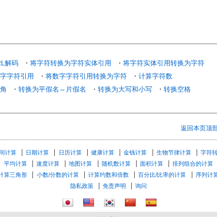
RL解码
・
将字符转换为字符实体引用
・
将字符实体引用转换为字符
字字符引用
・
将数字字符引用转换为字符
・
计算字符数
角
・
转换为平假名⇔片假名
・
转换为大写和小写
・
转换空格
返回本页顶
间计算
日期计算
日历计算
健康计算
金钱计算
生物节律计算
字符
平均计算
速度计算
地图计算
随机数计算
面积计算
排列组合的计算
计算三角形
小数/分数的计算
计算约数和倍数
百分比/比率的计算
序列计
隐私政策
免责声明
询问