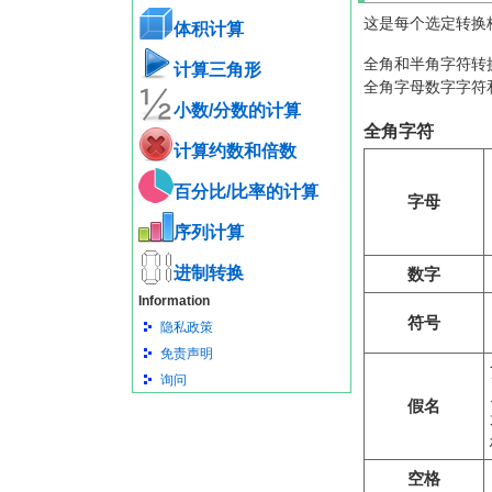
这是每个选定转换
体积计算
全角和半角字符转
计算三角形
全角字母数字字符
小数/分数的计算
全角字符
计算约数和倍数
百分比/比率的计算
字母
序列计算
进制转换
数字
Information
符号
隐私政策
免责声明
询问
假名
空格