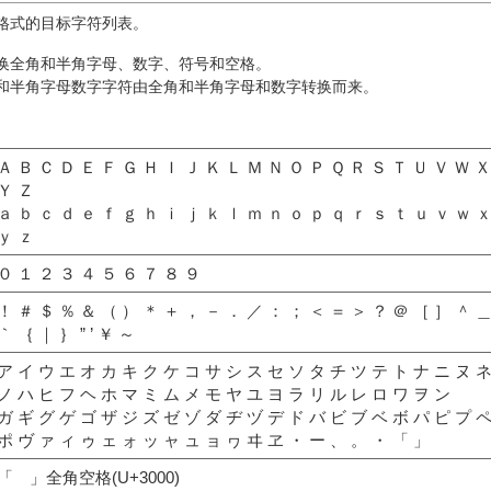
格式的目标字符列表。
换全角和半角字母、数字、符号和空格。
和半角字母数字字符由全角和半角字母和数字转换而来。
Ａ Ｂ Ｃ Ｄ Ｅ Ｆ Ｇ Ｈ Ｉ Ｊ Ｋ Ｌ Ｍ Ｎ Ｏ Ｐ Ｑ Ｒ Ｓ Ｔ Ｕ Ｖ Ｗ Ｘ
Ｙ Ｚ
ａ ｂ ｃ ｄ ｅ ｆ ｇ ｈ ｉ ｊ ｋ ｌ ｍ ｎ ｏ ｐ ｑ ｒ ｓ ｔ ｕ ｖ ｗ 
ｙ ｚ
０ １ ２ ３ ４ ５ ６ ７ ８ ９
！ ＃ ＄ ％ ＆ （ ） ＊ ＋ ， － ． ／ ： ； ＜ ＝ ＞ ？ ＠ ［ ］ ＾ 
｀ ｛ ｜ ｝ ” ’ ￥ ～
ア イ ウ エ オ カ キ ク ケ コ サ シ ス セ ソ タ チ ツ テ ト ナ ニ ヌ 
ノ ハ ヒ フ ヘ ホ マ ミ ム メ モ ヤ ユ ヨ ラ リ ル レ ロ ワ ヲ ン
ガ ギ グ ゲ ゴ ザ ジ ズ ゼ ゾ ダ ヂ ヅ デ ド バ ビ ブ ベ ボ パ ピ プ 
ポ ヴ ァ ィ ゥ ェ ォ ッ ャ ュ ョ ヮ ヰ ヱ ・ ー 、 。 ・ 「 」
「 」全角空格(U+3000)