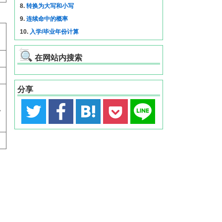
8.
转换为大写和小写
9.
连续命中的概率
10.
入学/毕业年份计算
在网站内搜索
分享
ﾖ
ﾟ