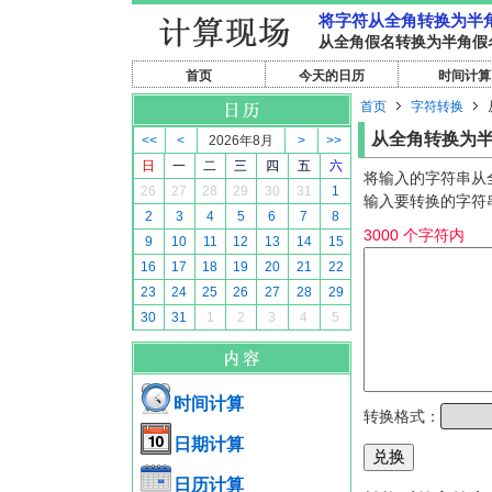
将字符从全角转换为半
从全角假名转换为半角假
首页
今天的日历
时间计算
首页
字符转换
从全角转换为
<<
<
2026年8月
>
>>
日
一
二
三
四
五
六
将输入的字符串从
26
27
28
29
30
31
1
输入要转换的字符
2
3
4
5
6
7
8
3000 个字符内
9
10
11
12
13
14
15
16
17
18
19
20
21
22
23
24
25
26
27
28
29
30
31
1
2
3
4
5
时间计算
转换格式：
日期计算
日历计算