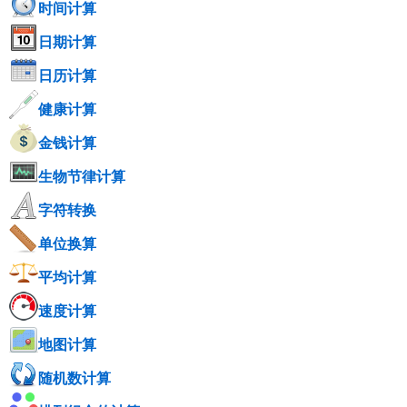
时间计算
日期计算
日历计算
健康计算
金钱计算
生物节律计算
字符转换
单位换算
平均计算
速度计算
地图计算
随机数计算