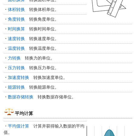
・
体积转换
转换体积单位。
・
角度转换
转换角度单位。
・
时间换算
转换时间单位。
・
速度转换
转换速度单位。
・
温度转换
转换温度单位。
・
力转换
转换力的单位。
・
压力转换
转换压力单位。
・
加速度转换
转换加速度单位。
・
能源转换
转换能源单位。
・
数据存储转换
转换数据存储单位。
平均计算
・
平均值计算
计算并获得输入数据的平均
值。