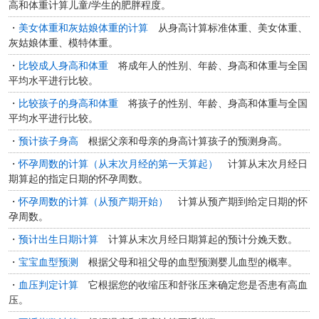
高和体重计算儿童/学生的肥胖程度。
・
美女体重和灰姑娘体重的计算
从身高计算标准体重、美女体重、
灰姑娘体重、模特体重。
・
比较成人身高和体重
将成年人的性别、年龄、身高和体重与全国
平均水平进行比较。
・
比较孩子的身高和体重
将孩子的性别、年龄、身高和体重与全国
平均水平进行比较。
・
预计孩子身高
根据父亲和母亲的身高计算孩子的预测身高。
・
怀孕周数的计算（从末次月经的第一天算起）
计算从末次月经日
期算起的指定日期的怀孕周数。
・
怀孕周数的计算（从预产期开始）
计算从预产期到给定日期的怀
孕周数。
・
预计出生日期计算
计算从末次月经日期算起的预计分娩天数。
・
宝宝血型预测
根据父母和祖父母的血型预测婴儿血型的概率。
・
血压判定计算
它根据您的收缩压和舒张压来确定您是否患有高血
压。