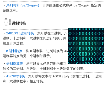
・
序列总和 (pa^2+qa+r)
计算由递推公式序列 pa^2+qa+r 指定的
范围之和。
进制转换
・
2/8/10/16进制转换
您可以在二进制、八
进制、十进制和十六进制之间进行转换，并
检查计算过程。
・
n 进制转换
将 n 进制从二进制转换为 36
进制再转换为另一个进制并显示。
・
进制换算表
您可以显示任意范围内相互
转换的二进制、八进制、十进制和十六进制数字的列表。
・
ASCII码转换
您可以将文本与 ASCII 代码（例如二进制、十进制
和十六进制数字）相互转换。