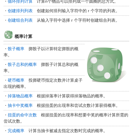
・
循环排列计算
计算n个物品可以排列成一个圆圈的总方式。
・
创建排列列表
创建如何排列输入字符中的 r 个字符的列表。
・
创建组合列表
从输入字符中选择 r 个字符时创建组合列表。
概率计算
・
骰子概率
掷骰子以计算特定掷骰的概
率。
・
骰子总和的概率
掷骰子计算总和的概
率。
・
硬币概率
投掷硬币指定次数并计算桌子
出现的概率。
・
掉落物品概率
根据掉落率计算获得掉落物品的概率。
・
抽卡中奖概率
根据扭蛋的出现率和尝试次数计算获得概率。
・
扭蛋的命中次数
根据扭蛋的出现率和想要中奖的概率计算所需的
尝试次数。
・
完成概率
计算当抽卡被减去指定次数时完成的概率。