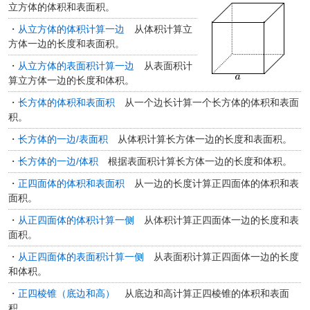
立方体的体积和表面积。
・
从立方体的体积计算一边
从体积计算立
方体一边的长度和表面积。
・
从立方体的表面积计算一边
从表面积计
算立方体一边的长度和体积。
・
长方体的体积和表面积
从一个边长计算一个长方体的体积和表面
积。
・
长方体的一边/表面积
从体积计算长方体一边的长度和表面积。
・
长方体的一边/体积
根据表面积计算长方体一边的长度和体积。
・
正四面体的体积和表面积
从一边的长度计算正四面体的体积和表
面积。
・
从正四面体的体积计算一侧
从体积计算正四面体一边的长度和表
面积。
・
从正四面体的表面积计算一侧
从表面积计算正四面体一边的长度
和体积。
・
正四棱锥（底边和高）
从底边和高计算正四棱锥的体积和表面
积。