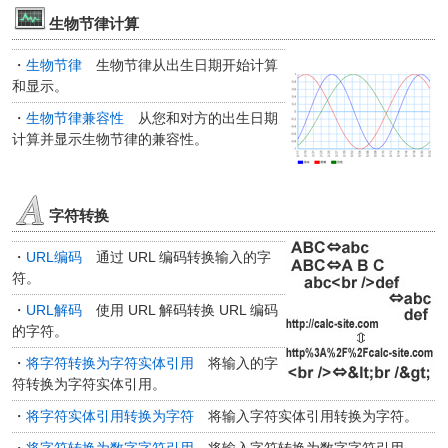
生物节律计算
・
生物节律
生物节律从出生日期开始计算
和显示。
・
生物节律兼容性
从您和对方的出生日期
计算并显示生物节律的兼容性。
字符转换
・
URL编码
通过 URL 编码转换输入的字
符。
・
URL解码
使用 URL 解码转换 URL 编码
的字符。
・
将字符转换为字符实体引用
将输入的字
符转换为字符实体引用。
・
将字符实体引用转换为字符
将输入字符实体引用转换为字符。