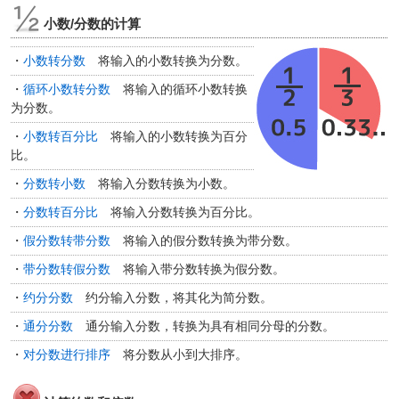
小数/分数的计算
・
小数转分数
将输入的小数转换为分数。
・
循环小数转分数
将输入的循环小数转换
为分数。
・
小数转百分比
将输入的小数转换为百分
比。
・
分数转小数
将输入分数转换为小数。
・
分数转百分比
将输入分数转换为百分比。
・
假分数转带分数
将输入的假分数转换为带分数。
・
带分数转假分数
将输入带分数转换为假分数。
・
约分分数
约分输入分数，将其化为简分数。
・
通分分数
通分输入分数，转换为具有相同分母的分数。
・
对分数进行排序
将分数从小到大排序。