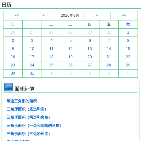
日历
<<
<
2026年8月
>
>>
日
一
二
三
四
五
六
26
27
28
29
30
31
1
2
3
4
5
6
7
8
9
10
11
12
13
14
15
16
17
18
19
20
21
22
23
24
25
26
27
28
29
30
31
1
2
3
4
5
面积计算
等边三角形的面积
三角形面积（底边和高）
三角形面积（两边和夹角）
三角形面积（一边和两端的角度）
三角形面积（三边的长度）