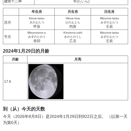
建除十二神
平
(たいら)
年生肖
月生肖
日生肖
Kinoe-tatsu
Hinoe-tora
Mizunoe-tatsu
历月
きのえたつ
ひのえとら
みずのえたつ
甲辰
丙寅
壬辰
Mizunotono-u
Kinotono-ushi
Mizunoe-tatsu
节月
みずのとのう
きのとのうし
みずのえたつ
癸卯
乙丑
壬辰
2024年1月29日的月龄
月龄
月亮
17.6
到（从）今天的天数
今天（2026年8月8日）是2024年1月29日到922日之后。 （以第一天
为第0天）