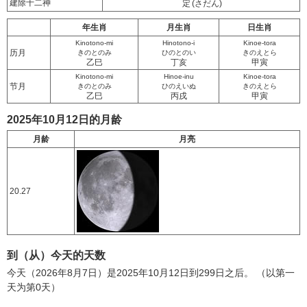
建除十二神
定
(さだん)
年生肖
月生肖
日生肖
Kinotono-mi
Hinotono-i
Kinoe-tora
历月
きのとのみ
ひのとのい
きのえとら
乙巳
丁亥
甲寅
Kinotono-mi
Hinoe-inu
Kinoe-tora
节月
きのとのみ
ひのえいぬ
きのえとら
乙巳
丙戌
甲寅
2025年10月12日的月龄
月龄
月亮
20.27
到（从）今天的天数
今天（2026年8月7日）是2025年10月12日到299日之后。 （以第一
天为第0天）