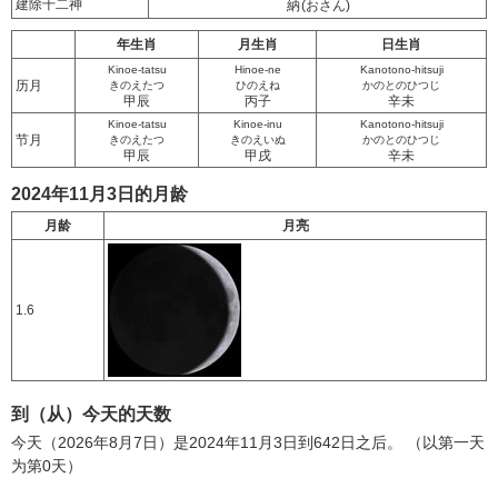
建除十二神
納
(おさん)
年生肖
月生肖
日生肖
Kinoe-tatsu
Hinoe-ne
Kanotono-hitsuji
历月
きのえたつ
ひのえね
かのとのひつじ
甲辰
丙子
辛未
Kinoe-tatsu
Kinoe-inu
Kanotono-hitsuji
节月
きのえたつ
きのえいぬ
かのとのひつじ
甲辰
甲戌
辛未
2024年11月3日的月龄
月龄
月亮
1.6
到（从）今天的天数
今天（2026年8月7日）是2024年11月3日到642日之后。 （以第一天
为第0天）