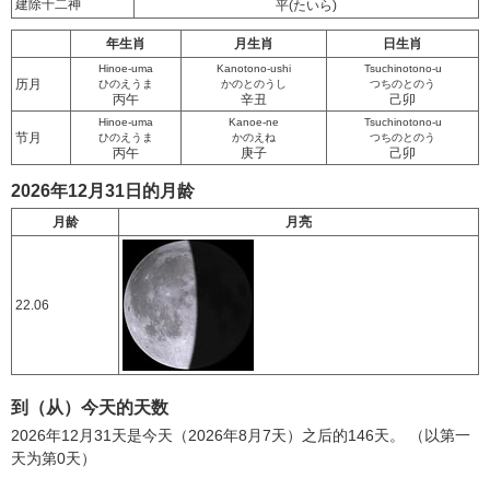
建除十二神
平
(たいら)
年生肖
月生肖
日生肖
Hinoe-uma
Kanotono-ushi
Tsuchinotono-u
历月
ひのえうま
かのとのうし
つちのとのう
丙午
辛丑
己卯
Hinoe-uma
Kanoe-ne
Tsuchinotono-u
节月
ひのえうま
かのえね
つちのとのう
丙午
庚子
己卯
2026年12月31日的月龄
月龄
月亮
22.06
到（从）今天的天数
2026年12月31天是今天（2026年8月7天）之后的146天。 （以第一
天为第0天）