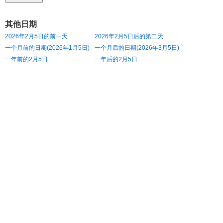
其他日期
2026年2月5日的前一天
2026年2月5日后的第二天
一个月前的日期(2026年1月5日)
一个月后的日期(2026年3月5日)
一年前的2月5日
一年后的2月5日