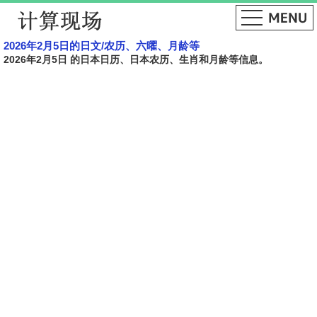
2026年2月5日的日文​​/农历、六曜、月龄等
2026年2月5日 的日本日历、日本农历、生肖和月龄等信息。