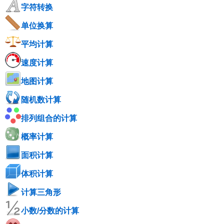
字符转换
单位换算
平均计算
速度计算
地图计算
随机数计算
排列组合的计算
概率计算
面积计算
体积计算
计算三角形
小数/分数的计算