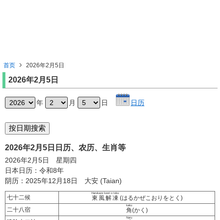
首页
2026年2月5日
2026年2月5日
年
月
日
日历
2026年2月5日日历、农历、生肖等
2026年2月5日 星期四
日本日历：令和8年
阴历：2025年12月18日 大安 (Taian)
Harukaze koori o toku
七十二候
東風解凍
(はるかぜこおりをとく)
kaku
二十八宿
角
(かく)
Naru