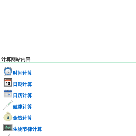
计算网站内容
时间计算
日期计算
日历计算
健康计算
金钱计算
生物节律计算