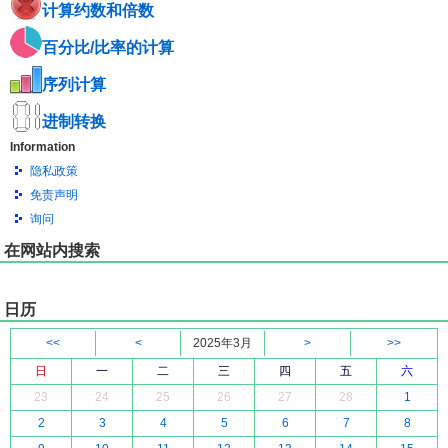
计算约数和倍数
百分比/比率的计算
序列计算
进制转换
Information
隐私政策
免责声明
询问
在网站内搜索
日历
<<
<
2025年3月
>
>>
日
一
二
三
四
五
六
23
24
25
26
27
28
1
2
3
4
5
6
7
8