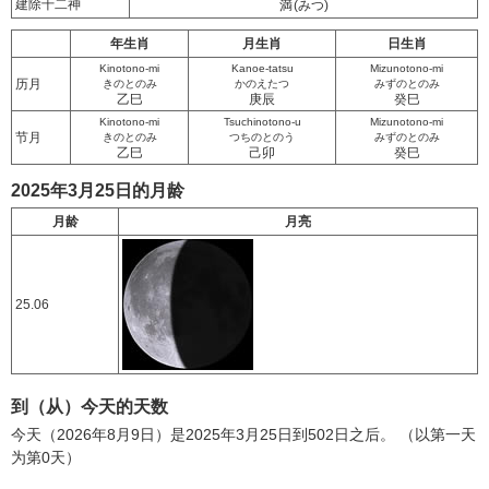
建除十二神
満
(みつ)
年生肖
月生肖
日生肖
Kinotono-mi
Kanoe-tatsu
Mizunotono-mi
历月
きのとのみ
かのえたつ
みずのとのみ
乙巳
庚辰
癸巳
Kinotono-mi
Tsuchinotono-u
Mizunotono-mi
节月
きのとのみ
つちのとのう
みずのとのみ
乙巳
己卯
癸巳
2025年3月25日的月龄
月龄
月亮
25.06
到（从）今天的天数
今天（2026年8月9日）是2025年3月25日到502日之后。 （以第一天
为第0天）