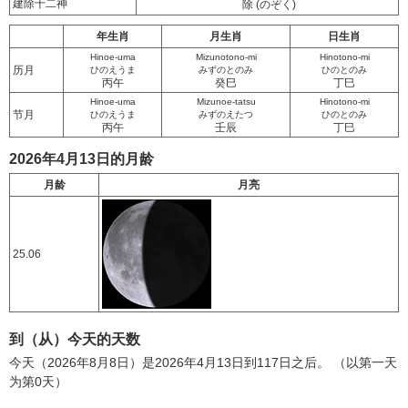
建除十二神
除
(のぞく)
年生肖
月生肖
日生肖
Hinoe-uma
Mizunotono-mi
Hinotono-mi
历月
ひのえうま
みずのとのみ
ひのとのみ
丙午
癸巳
丁巳
Hinoe-uma
Mizunoe-tatsu
Hinotono-mi
节月
ひのえうま
みずのえたつ
ひのとのみ
丙午
壬辰
丁巳
2026年4月13日的月龄
月龄
月亮
25.06
到（从）今天的天数
今天（2026年8月8日）是2026年4月13日到117日之后。 （以第一天
为第0天）