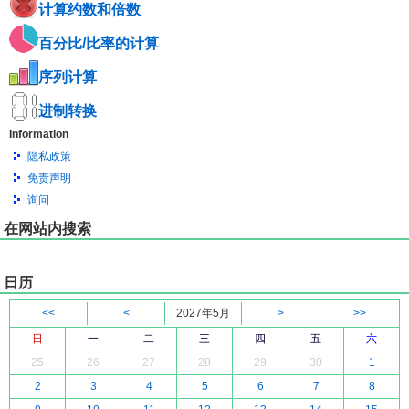
计算约数和倍数
百分比/比率的计算
序列计算
进制转换
Information
隐私政策
免责声明
询问
在网站内搜索
日历
<<
<
2027年5月
>
>>
日
一
二
三
四
五
六
25
26
27
28
29
30
1
2
3
4
5
6
7
8