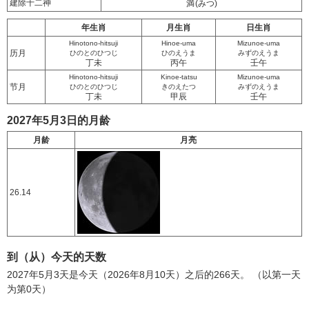
建除十二神
満
(みつ)
年生肖
月生肖
日生肖
Hinotono-hitsuji
Hinoe-uma
Mizunoe-uma
历月
ひのとのひつじ
ひのえうま
みずのえうま
丁未
丙午
壬午
Hinotono-hitsuji
Kinoe-tatsu
Mizunoe-uma
节月
ひのとのひつじ
きのえたつ
みずのえうま
丁未
甲辰
壬午
2027年5月3日的月龄
月龄
月亮
26.14
到（从）今天的天数
2027年5月3天是今天（2026年8月10天）之后的266天。 （以第一天
为第0天）