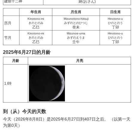
建除十二神
納
(おさん)
年生肖
月生肖
日生肖
Kinotono-mi
Mizunotono-hitsuji
Hinotono-u
历月
きのとのみ
みずのとのひつじ
ひのとのう
乙巳
癸未
丁卯
Kinotono-mi
Mizunoe-uma
Hinotono-u
节月
きのとのみ
みずのえうま
ひのとのう
乙巳
壬午
丁卯
2025年6月27日的月龄
月龄
月亮
1.69
到（从）今天的天数
今天（2026年8月8日）是2025年6月27日到407日之后。 （以第一天
为第0天）