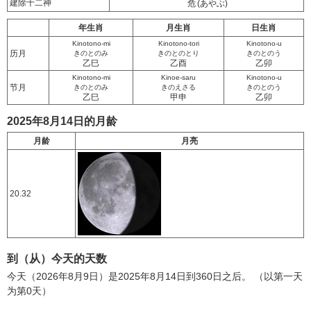
建除十二神
危
(あやぶ)
年生肖
月生肖
日生肖
Kinotono-mi
Kinotono-tori
Kinotono-u
历月
きのとのみ
きのとのとり
きのとのう
乙巳
乙酉
乙卯
Kinotono-mi
Kinoe-saru
Kinotono-u
节月
きのとのみ
きのえさる
きのとのう
乙巳
甲申
乙卯
2025年8月14日的月龄
月龄
月亮
20.32
到（从）今天的天数
今天（2026年8月9日）是2025年8月14日到360日之后。 （以第一天
为第0天）