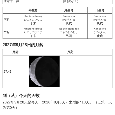
建除十二神
除
(のぞく)
年生肖
月生肖
日生肖
Hinotono-hitsuji
Kanoe-inu
Kanoe-inu
历月
ひのとのひつじ
かのえいぬ
かのえいぬ
丁未
庚戌
庚戌
Hinotono-hitsuji
Tsuchinotono-tori
Kanoe-inu
节月
ひのとのひつじ
つちのとのとり
かのえいぬ
丁未
己酉
庚戌
2027年9月28日的月龄
月龄
月亮
27.41
到（从）今天的天数
2027年9月28天是今天（2026年8月6天）之后的418天。 （以第一天
为第0天）