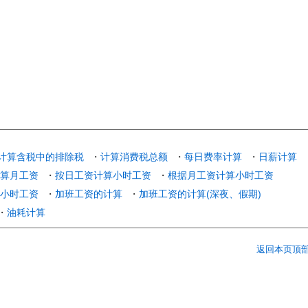
计算含税中的排除税
・
计算消费税总额
・
每日费率计算
・
日薪计算
算月工资
・
按日工资计算小时工资
・
根据月工资计算小时工资
小时工资
・
加班工资的计算
・
加班工资的计算(深夜、假期)
・
油耗计算
返回本页顶