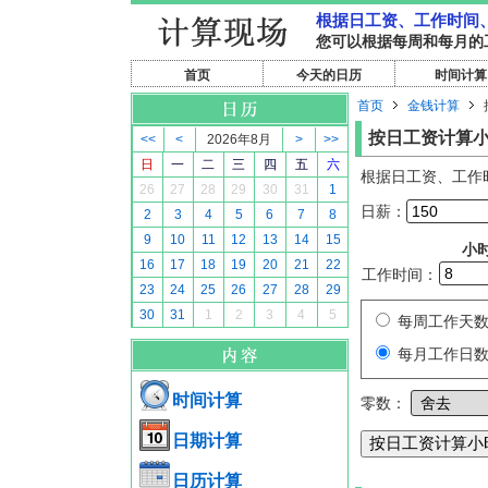
根据日工资、工作时间
您可以根据每周和每月的
首页
今天的日历
时间计算
首页
金钱计算
按日工资计算
<<
<
2026年8月
>
>>
日
一
二
三
四
五
六
根据日工资、工作
26
27
28
29
30
31
1
日薪：
2
3
4
5
6
7
8
9
10
11
12
13
14
15
小
16
17
18
19
20
21
22
工作时间：
23
24
25
26
27
28
29
30
31
1
2
3
4
5
每周工作天
每月工作日
时间计算
零数：
日期计算
日历计算