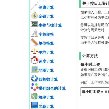
关于按日工资
健康计算
如果输入日薪、工
金钱计算
以小时和分为单位
您可以选择每周的
生物节律计算
计算每周天数时，一个
字符转换
零数可以从舍去、
由于舍入过程可能
单位换算
平均计算
计算方法
速度计算
每小时工资
要根据日工资计算
地图计算
如果存在零数“分”
随机数计算
例如，工作时间为8小
排列组合的计算
每小时工资 = 日薪 ÷
概率计算
面积计算