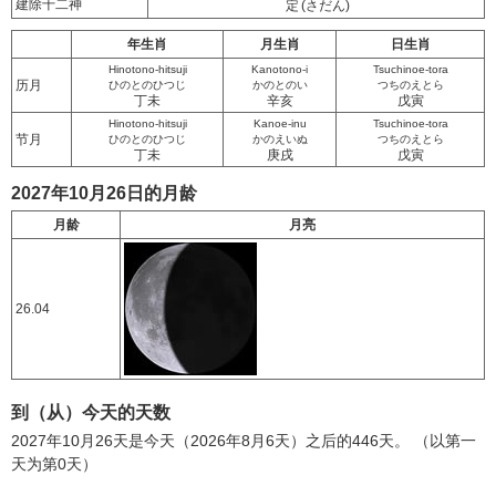
建除十二神
定
(さだん)
年生肖
月生肖
日生肖
Hinotono-hitsuji
Kanotono-i
Tsuchinoe-tora
历月
ひのとのひつじ
かのとのい
つちのえとら
丁未
辛亥
戊寅
Hinotono-hitsuji
Kanoe-inu
Tsuchinoe-tora
节月
ひのとのひつじ
かのえいぬ
つちのえとら
丁未
庚戌
戊寅
2027年10月26日的月龄
月龄
月亮
26.04
到（从）今天的天数
2027年10月26天是今天（2026年8月6天）之后的446天。 （以第一
天为第0天）