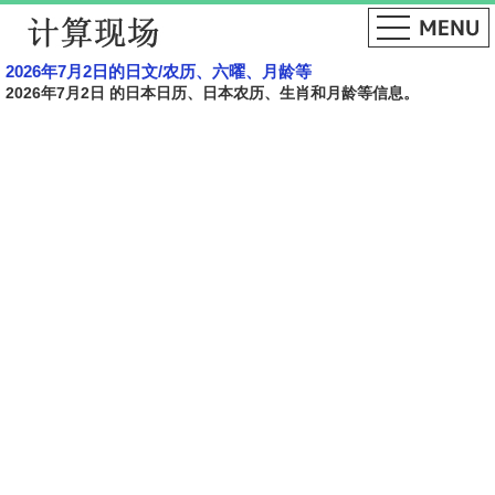
2026年7月2日的日文​​/农历、六曜、月龄等
2026年7月2日 的日本日历、日本农历、生肖和月龄等信息。