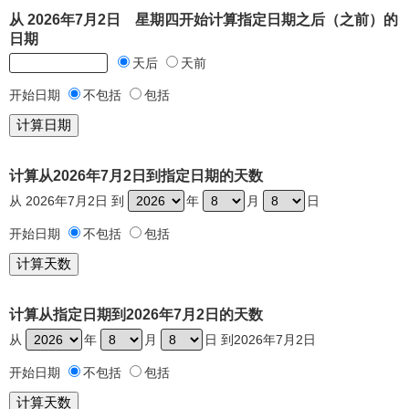
从 2026年7月2日 星期四开始计算指定日期之后（之前）的
日期
天后
天前
开始日期
不包括
包括
计算从2026年7月2日到指定日期的天数
从 2026年7月2日 到
年
月
日
开始日期
不包括
包括
计算从指定日期到2026年7月2日的天数
从
年
月
日 到2026年7月2日
开始日期
不包括
包括