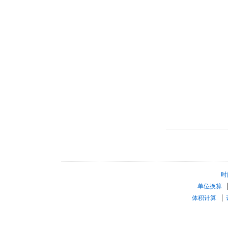
时
单位换算
体积计算