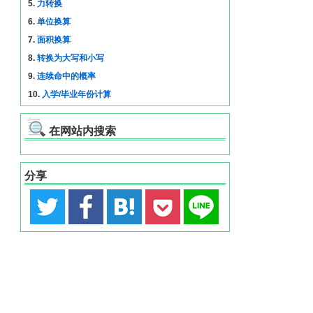
5.
力转换
6.
单位换算
7.
面积换算
8.
转换为大写和小写
9.
连续命中的概率
10.
入学/毕业年份计算
在网站内搜索
分享