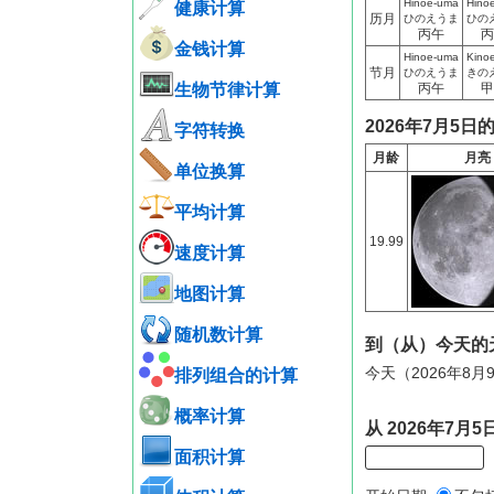
Hinoe-uma
Hinoe
健康计算
历月
ひのえうま
ひの
丙午
丙
金钱计算
Hinoe-uma
Kino
节月
ひのえうま
きの
生物节律计算
丙午
甲
2026年7月5日
字符转换
月龄
月亮
单位换算
平均计算
19.99
速度计算
地图计算
随机数计算
到（从）今天的
今天（2026年8月
排列组合的计算
概率计算
从 2026年7
面积计算