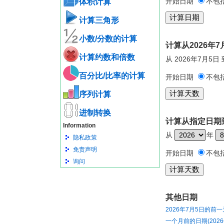
开始日期
不包
体积计算
计算三角形
小数/分数的计算
计算从2026年
计算约数和倍数
从 2026年7月5日
百分比/比率的计算
开始日期
不包
序列计算
进制转换
计算从指定日期到
Information
从
年
隐私政策
免责声明
开始日期
不包
询问
其他日期
2026年7月5日的前一
一个月前的日期(2026