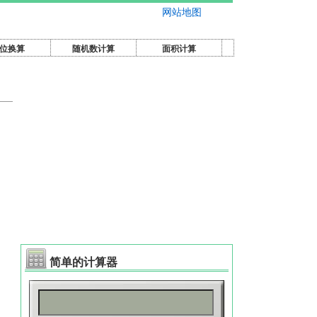
网站地图
位换算
随机数计算
面积计算
简单的计算器