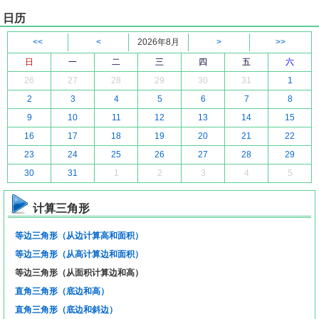
日历
<<
<
2026年8月
>
>>
日
一
二
三
四
五
六
26
27
28
29
30
31
1
2
3
4
5
6
7
8
9
10
11
12
13
14
15
16
17
18
19
20
21
22
23
24
25
26
27
28
29
30
31
1
2
3
4
5
计算三角形
等边三角形（从边计算高和面积）
等边三角形（从高计算边和面积）
等边三角形（从面积计算边和高）
直角三角形（底边和高）
直角三角形（底边和斜边）