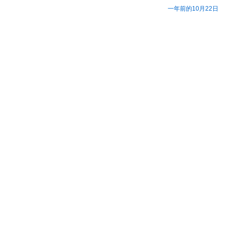
一年前的10月22日