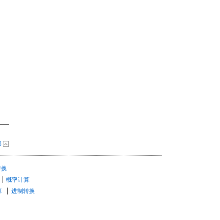
部
转换
概率计算
算
进制转换