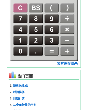
暂时保存结果
热门页面
1.
随机数生成
2.
时间换算
3.
日期计算
4.
从全角转换为半角