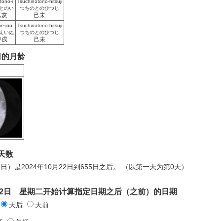
tono-i
Tsuchinotono-hitsuji
とのい
つちのとのひつじ
乙亥
己未
oe-inu
Tsuchinotono-hitsuji
えいぬ
つちのとのひつじ
甲戌
己未
2日的月龄
天数
8日）是2024年10月22日到655日之后。 （以第一天为第0天）
0月22日 星期二开始计算指定日期之后（之前）的日期
天后
天前