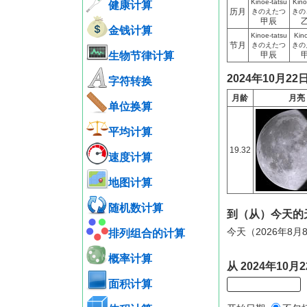
Kinoe-tatsu
Kino
健康计算
历月
きのえたつ
きの
甲辰
金钱计算
Kinoe-tatsu
Kin
节月
きのえたつ
きの
生物节律计算
甲辰
2024年10月2
字符转换
月龄
月亮
单位换算
平均计算
19.32
速度计算
地图计算
随机数计算
到（从）今天的
今天（2026年8月
排列组合的计算
概率计算
从 2024年1
面积计算