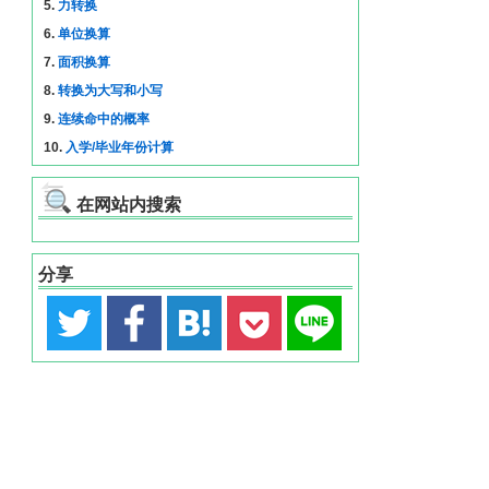
5.
力转换
6.
单位换算
7.
面积换算
8.
转换为大写和小写
9.
连续命中的概率
10.
入学/毕业年份计算
在网站内搜索
分享