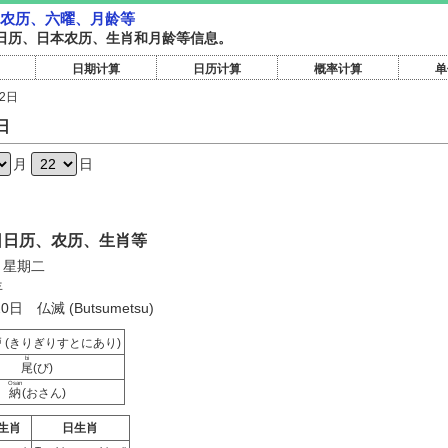
​​/农历、六曜、月龄等
日本日历、日本农历、生肖和月龄等信息。
日期计算
日历计算
概率计算
单
22日
日
月
日
22日日历、农历、生肖等
日 星期二
年
日 仏滅 (Butsumetsu)
i
戸
(きりぎりすとにあり)
bi
尾
(び)
Osan
納
(おさん)
生肖
日生肖