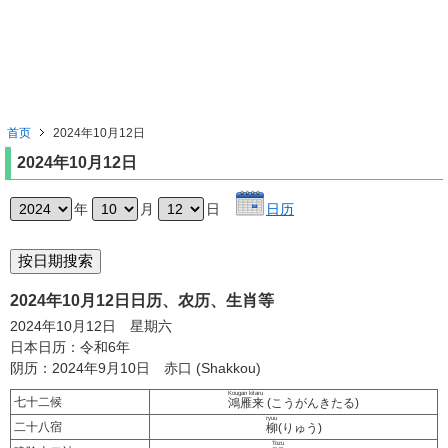
首页
2024年10月12日
2024年10月12日
年
月
日
日历
2024年10月12日日历、农历、生肖等
2024年10月12日 星期六
日本日历：令和6年
阴历：2024年9月10日 赤口 (Shakkou)
Kougan kitaru
七十二候
鴻雁来
(こうがんきたる)
ryuu
二十八宿
柳
(りゅう)
Tozu