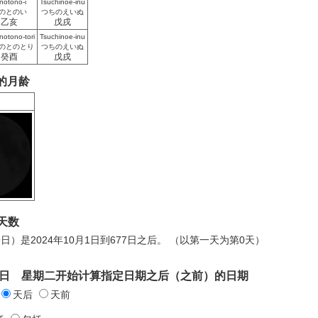
notono-i
Tsuchinoe-inu
のとのい
つちのえいぬ
乙亥
戊戌
notono-tori
Tsuchinoe-inu
のとのとり
つちのえいぬ
癸酉
戊戌
日的月龄
天数
9日）是2024年10月1日到677日之后。 （以第一天为第0天）
0月1日 星期二开始计算指定日期之后（之前）的日期
天后
天前