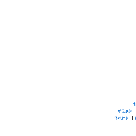
时
单位换算
体积计算