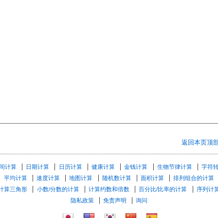
返回本页顶
间计算
日期计算
日历计算
健康计算
金钱计算
生物节律计算
字符
平均计算
速度计算
地图计算
随机数计算
面积计算
排列组合的计算
计算三角形
小数/分数的计算
计算约数和倍数
百分比/比率的计算
序列计
隐私政策
免责声明
询问