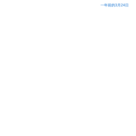
一年前的3月24日