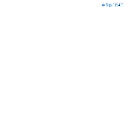
一年前的3月4日