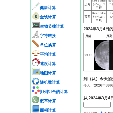
Kinoe-tatsu
Tsuc
历月
きのえたつ
つ
健康计算
甲辰
Kinoe-tatsu
Hi
金钱计算
节月
きのえたつ
ひ
甲辰
生物节律计算
2024年3月4日
字符转换
月龄
月亮
单位换算
平均计算
23.13
速度计算
地图计算
到（从）今天的
随机数计算
今天（2026年8月
排列组合的计算
从 2024年3
概率计算
面积计算