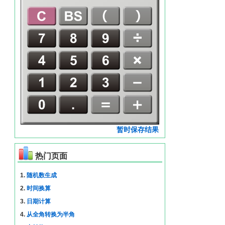
暂时保存结果
热门页面
1.
随机数生成
2.
时间换算
3.
日期计算
4.
从全角转换为半角