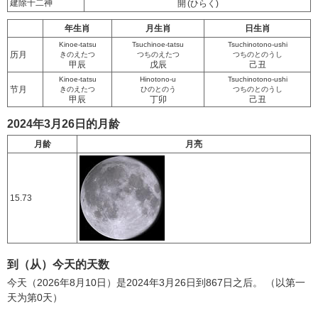
建除十二神
開
(ひらく)
年生肖
月生肖
日生肖
Kinoe-tatsu
Tsuchinoe-tatsu
Tsuchinotono-ushi
历月
きのえたつ
つちのえたつ
つちのとのうし
甲辰
戊辰
己丑
Kinoe-tatsu
Hinotono-u
Tsuchinotono-ushi
节月
きのえたつ
ひのとのう
つちのとのうし
甲辰
丁卯
己丑
2024年3月26日的月龄
月龄
月亮
15.73
到（从）今天的天数
今天（2026年8月10日）是2024年3月26日到867日之后。 （以第一
天为第0天）