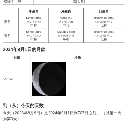
建除十二神
成
(なる)
年生肖
月生肖
日生肖
Kinoe-tatsu
Kinoe-inu
Tsuchinoe-tatsu
历月
きのえたつ
きのえいぬ
つちのえたつ
甲辰
甲戌
戊辰
Kinoe-tatsu
Mizunoe-saru
Tsuchinoe-tatsu
节月
きのえたつ
みずのえさる
つちのえたつ
甲辰
壬申
戊辰
2024年9月1日的月龄
月龄
月亮
27.62
到（从）今天的天数
今天（2026年8月9日）是2024年9月1日到707日之后。 （以第一天
为第0天）