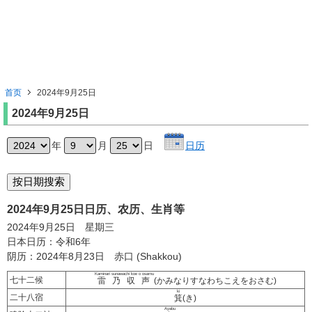
首页
2024年9月25日
2024年9月25日
年
月
日
日历
2024年9月25日日历、农历、生肖等
2024年9月25日 星期三
日本日历：令和6年
阴历：2024年8月23日 赤口 (Shakkou)
Kaminari sunawachi koe o osamu
七十二候
雷乃収声
(かみなりすなわちこえをおさむ)
ki
二十八宿
箕
(き)
Ayabu