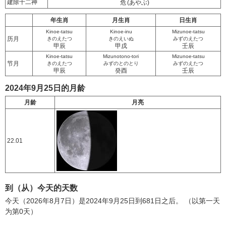
建除十二神
危
(あやぶ)
年生肖
月生肖
日生肖
Kinoe-tatsu
Kinoe-inu
Mizunoe-tatsu
历月
きのえたつ
きのえいぬ
みずのえたつ
甲辰
甲戌
壬辰
Kinoe-tatsu
Mizunotono-tori
Mizunoe-tatsu
节月
きのえたつ
みずのとのとり
みずのえたつ
甲辰
癸酉
壬辰
2024年9月25日的月龄
月龄
月亮
22.01
到（从）今天的天数
今天（2026年8月7日）是2024年9月25日到681日之后。 （以第一天
为第0天）