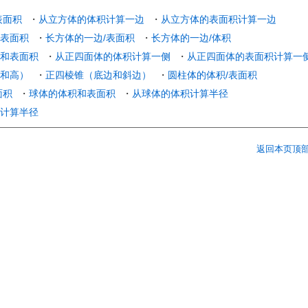
表面积
・
从立方体的体积计算一边
・
从立方体的表面积计算一边
表面积
・
长方体的一边/表面积
・
长方体的一边/体积
和表面积
・
从正四面体的体积计算一侧
・
从正四面体的表面积计算一
和高）
・
正四棱锥（底边和斜边）
・
圆柱体的体积/表面积
面积
・
球体的体积和表面积
・
从球体的体积计算半径
计算半径
返回本页顶