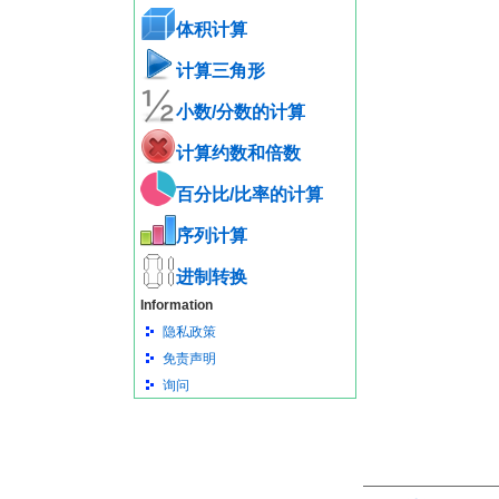
体积计算
计算三角形
小数/分数的计算
计算约数和倍数
百分比/比率的计算
序列计算
进制转换
Information
隐私政策
免责声明
询问