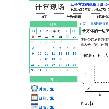
从长方体的体积计算出
从指定的体积，用公式计
首页
今天的日历
时间计算
首页
体积和表面积
长方体的一边/
<<
<
2026年8月
>
>>
日
一
二
三
四
五
六
使用公式从长方体
26
27
28
29
30
31
1
输入长、宽、体积
2
3
4
5
6
7
8
9
10
11
12
13
14
15
16
17
18
19
20
21
22
23
24
25
26
27
28
29
30
31
1
2
3
4
5
时间计算
日期计算
长 a：
日历计算