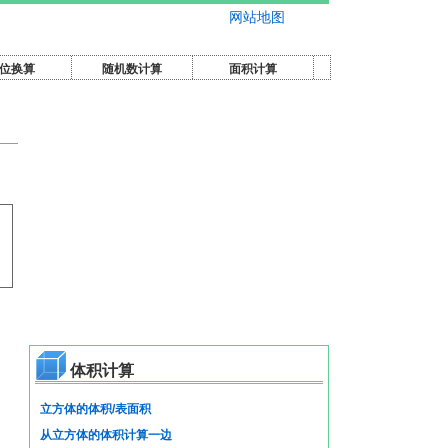
网站地图
位换算
随机数计算
面积计算
体积计算
立方体的体积/表面积
从立方体的体积计算一边