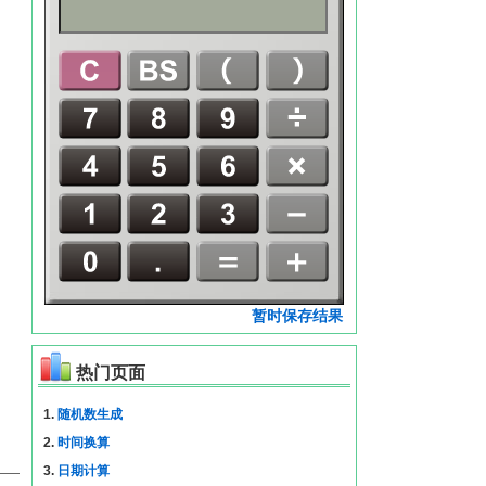
暂时保存结果
热门页面
1.
随机数生成
2.
时间换算
3.
日期计算