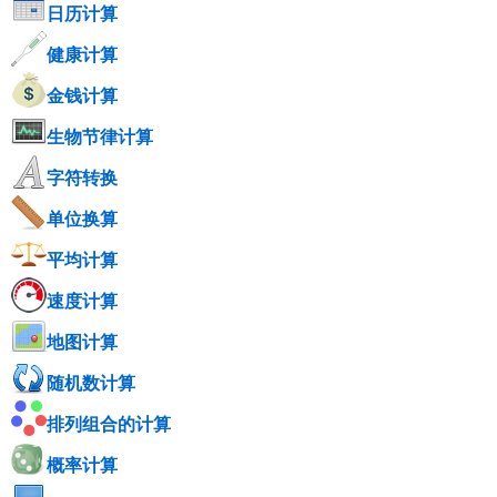
日历计算
健康计算
金钱计算
生物节律计算
字符转换
单位换算
平均计算
速度计算
地图计算
随机数计算
排列组合的计算
概率计算