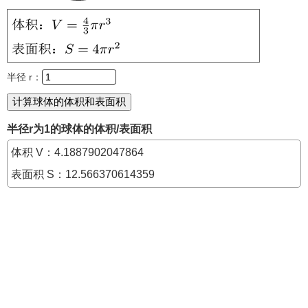
半径 r：
半径r为1的球体的体积/表面积
体积 V：4.1887902047864
表面积 S：12.566370614359