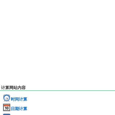
计算网站内容
时间计算
日期计算