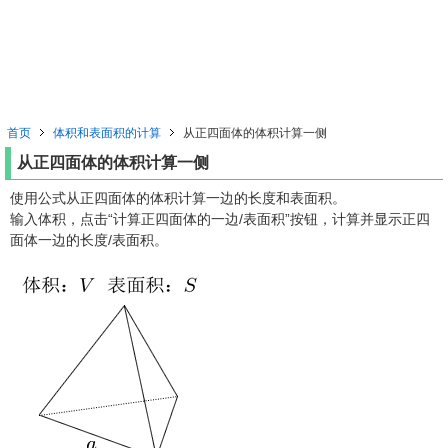
首页
体积和表面积的计算
从正四面体的体积计算一侧
从正四面体的体积计算一侧
使用公式从正四面体的体积计算一边的长度和表面积。
输入体积，点击“计算正四面体的一边/表面积”按钮，计算并显示正四
面体一边的长度/表面积。