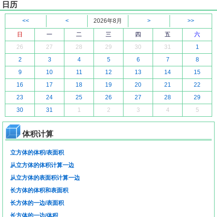
日历
<<
<
2026年8月
>
>>
日
一
二
三
四
五
六
26
27
28
29
30
31
1
2
3
4
5
6
7
8
9
10
11
12
13
14
15
16
17
18
19
20
21
22
23
24
25
26
27
28
29
30
31
1
2
3
4
5
体积计算
立方体的体积/表面积
从立方体的体积计算一边
从立方体的表面积计算一边
长方体的体积和表面积
长方体的一边/表面积
长方体的一边/体积