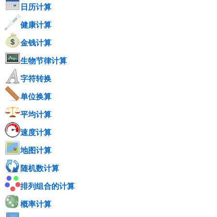
日历计算
健康计算
金钱计算
生物节律计算
字符转换
单位换算
平均计算
速度计算
地图计算
随机数计算
排列组合的计算
概率计算