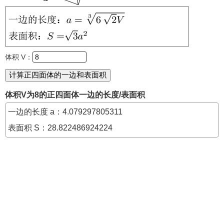
体积 V：
体积V为8的正四面体一边的长度/表面积
一边的长度 a：4.079297805311
表面积 S：28.822486924224