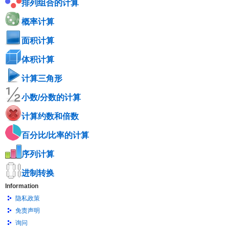
排列组合的计算
概率计算
面积计算
体积计算
计算三角形
小数/分数的计算
计算约数和倍数
百分比/比率的计算
序列计算
进制转换
Information
隐私政策
免责声明
询问