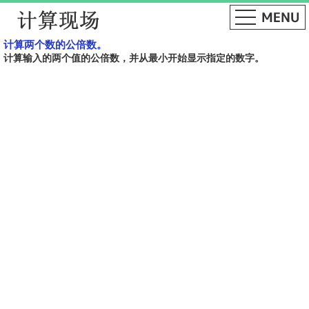
计算两个数的公倍数。
计算输入的两个值的公倍数，并从最小开始显示指定的数字。