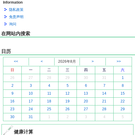
Information
隐私政策
免责声明
询问
在网站内搜索
日历
<<
<
2026年8月
>
>>
日
一
二
三
四
五
六
26
27
28
29
30
31
1
2
3
4
5
6
7
8
9
10
11
12
13
14
15
16
17
18
19
20
21
22
23
24
25
26
27
28
29
30
31
1
2
3
4
5
健康计算