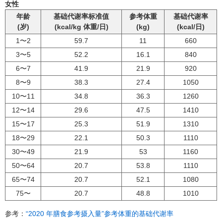
女性
年龄
基础代谢率标准值
参考体重
基础代谢率
(岁)
(kcal/kg 体重/日)
(kg)
(kcal/日)
1〜2
59.7
11
660
3〜5
52.2
16.1
840
6〜7
41.9
21.9
920
8〜9
38.3
27.4
1050
10〜11
34.8
36.3
1260
12〜14
29.6
47.5
1410
15〜17
25.3
51.9
1310
18〜29
22.1
50.3
1110
30〜49
21.9
53
1160
50〜64
20.7
53.8
1110
65〜74
20.7
52.1
1080
75〜
20.7
48.8
1010
参考：
“2020 年膳食参考摄入量”参考体重的基础代谢率