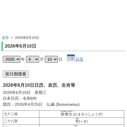
首页
2026年6月10日
2026年6月10日
年
月
日
日历
2026年6月10日日历、农历、生肖等
2026年6月10日 星期三
日本日历：令和8年
阴历：2026年4月25日 仏滅 (Butsumetsu)
Kamakiri shouzu
七十二候
蟷螂生
(かまきりしょうず)
heki
二十八宿
壁
(へき)
Osan