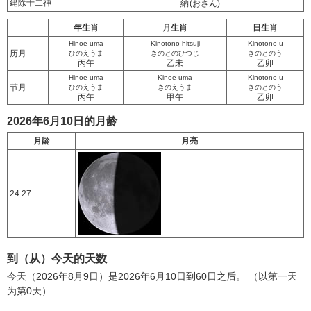
建除十二神
納
(おさん)
年生肖
月生肖
日生肖
Hinoe-uma
Kinotono-hitsuji
Kinotono-u
历月
ひのえうま
きのとのひつじ
きのとのう
丙午
乙未
乙卯
Hinoe-uma
Kinoe-uma
Kinotono-u
节月
ひのえうま
きのえうま
きのとのう
丙午
甲午
乙卯
2026年6月10日的月龄
月龄
月亮
24.27
到（从）今天的天数
今天（2026年8月9日）是2026年6月10日到60日之后。 （以第一天
为第0天）