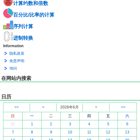
计算约数和倍数
百分比/比率的计算
序列计算
进制转换
Information
隐私政策
免责声明
询问
在网站内搜索
日历
<<
<
2026年6月
>
>>
日
一
二
三
四
五
六
31
1
2
3
4
5
6
7
8
9
10
11
12
13