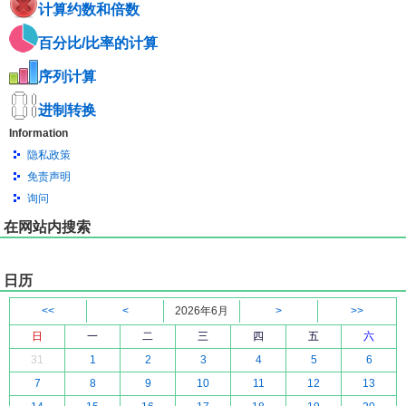
计算约数和倍数
百分比/比率的计算
序列计算
进制转换
Information
隐私政策
免责声明
询问
在网站内搜索
日历
<<
<
2026年6月
>
>>
日
一
二
三
四
五
六
31
1
2
3
4
5
6
7
8
9
10
11
12
13