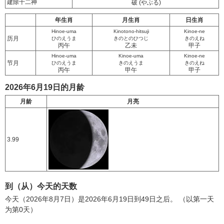
建除十二神
破
(やぶる)
年生肖
月生肖
日生肖
Hinoe-uma
Kinotono-hitsuji
Kinoe-ne
历月
ひのえうま
きのとのひつじ
きのえね
丙午
乙未
甲子
Hinoe-uma
Kinoe-uma
Kinoe-ne
节月
ひのえうま
きのえうま
きのえね
丙午
甲午
甲子
2026年6月19日的月龄
月龄
月亮
3.99
到（从）今天的天数
今天（2026年8月7日）是2026年6月19日到49日之后。 （以第一天
为第0天）