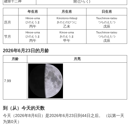
建除十二神
開
(ひらく)
年生肖
月生肖
日生肖
Hinoe-uma
Kinotono-hitsuji
Tsuchinoe-tatsu
历月
ひのえうま
きのとのひつじ
つちのえたつ
丙午
乙未
戊辰
Hinoe-uma
Kinoe-uma
Tsuchinoe-tatsu
节月
ひのえうま
きのえうま
つちのえたつ
丙午
甲午
戊辰
2026年6月23日的月龄
月龄
月亮
7.99
到（从）今天的天数
今天（2026年8月6日）是2026年6月23日到44日之后。 （以第一天
为第0天）