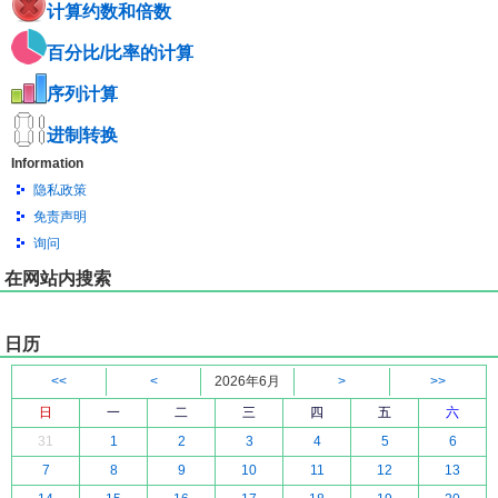
计算约数和倍数
百分比/比率的计算
序列计算
进制转换
Information
隐私政策
免责声明
询问
在网站内搜索
日历
<<
<
2026年6月
>
>>
日
一
二
三
四
五
六
31
1
2
3
4
5
6
7
8
9
10
11
12
13