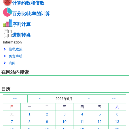
计算约数和倍数
百分比/比率的计算
序列计算
进制转换
Information
隐私政策
免责声明
询问
在网站内搜索
日历
<<
<
2026年6月
>
>>
日
一
二
三
四
五
六
31
1
2
3
4
5
6
7
8
9
10
11
12
13