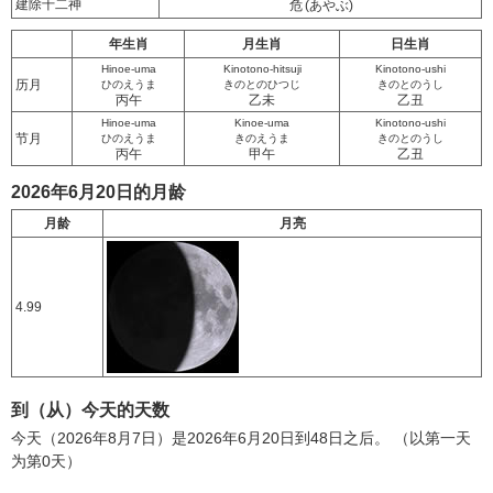
建除十二神
危
(あやぶ)
年生肖
月生肖
日生肖
Hinoe-uma
Kinotono-hitsuji
Kinotono-ushi
历月
ひのえうま
きのとのひつじ
きのとのうし
丙午
乙未
乙丑
Hinoe-uma
Kinoe-uma
Kinotono-ushi
节月
ひのえうま
きのえうま
きのとのうし
丙午
甲午
乙丑
2026年6月20日的月龄
月龄
月亮
4.99
到（从）今天的天数
今天（2026年8月7日）是2026年6月20日到48日之后。 （以第一天
为第0天）